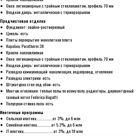
Окна: пятикамерные с тройным стеклопакетом, профиль 70 мм
Входная дверь: металлическая с терморазрывом
Предчистовая отделка
Фундамент: свайно-ростверковый
Цоколь: есть
Плиты перекрытия: монолитная плита
Коробка: Роrоthеrm 38
Кровля: наплавляемая
Окна: пятикамерные с тройным стеклопакетом, профиль 70 мм
Входная дверь: металлическая с терморазрывом
Разводка коммуникаций: канализация, водопровод, отопление
Разводка электрики: есть
Штукатурка стен под обои: есть
Монтаж отопления: теплые полы по всему полу, радиаторы, двухконтурный
газовый котел Fеdеriса Вugаtti
Полусухая стяжка пола: есть
Ипотечные программы
Сельская ипотека..................от 3%, до 6 млн
Семейная ипотека................от 5,3%, до 6 млн
IT ипотека.................................от 3%, до 18 млн