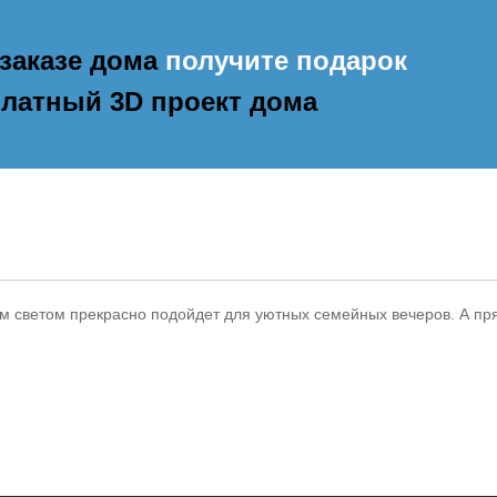
заказе дома
получите подарок
латный 3D проект дома
м светом прекрасно подойдет для уютных семейных вечеров. А пря